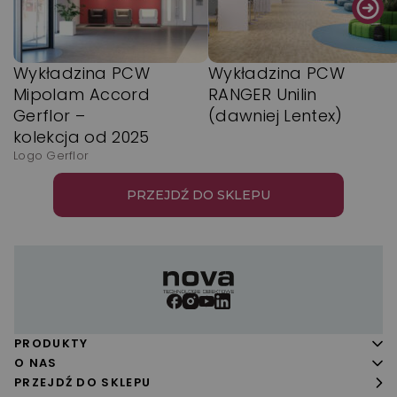
Wykładzina PCW
Wykładzina PCW
Mipolam Accord
RANGER Unilin
Gerflor –
(dawniej Lentex)
kolekcja od 2025
Logo Gerflor
PRZEJDŹ DO SKLEPU
PRODUKTY
Panele podłogowe
O NAS
O firmie
PRZEJDŹ DO SKLEPU
Podłogi drewniane