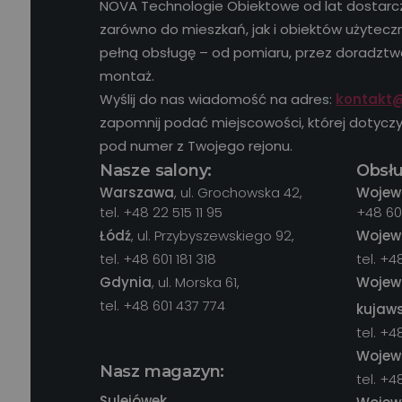
NOVA Technologie Obiektowe od lat dostarcz
zarówno do mieszkań, jak i obiektów użyteczn
pełną obsługę – od pomiaru, przez doradztwo
montaż.
Wyślij do nas wiadomość na adres:
kontakt@
zapomnij podać miejscowości, której dotycz
pod numer z Twojego rejonu.
Nasze salony:
Obsłu
Warszawa
, ul. Grochowska 42,
Wojew
tel. +48 22 515 11 95
+48 60
Łódź
, ul. Przybyszewskiego 92,
Wojew
tel. +48 601 181 318
tel. +
Gdynia
, ul. Morska 61,
Wojew
tel. +48 601 437 774
kujaw
tel. +4
Wojew
Nasz magazyn:
tel. +
Sulejówek