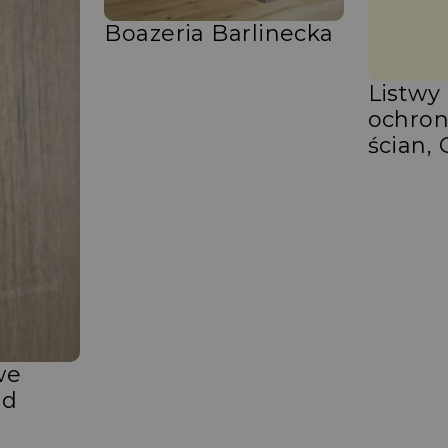
Boazeria Barlinecka
Listwy 
ochron
ścian, 
we
od