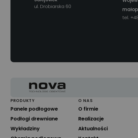
Wojewó
ul. Drobiarska 60
małop
tel. +4
PRODUKTY
O NAS
Panele podłogowe
O firmie
Podłogi drewniane
Realizacje
Wykładziny
Aktualności