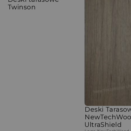
Twinson
Deski Taraso
NewTechWo
UltraShield