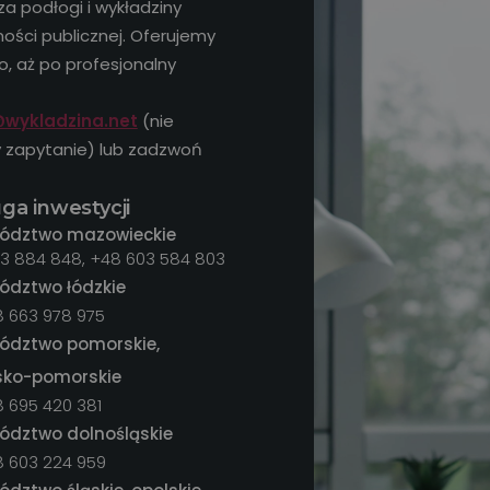
a podłogi i wykładziny
ości publicznej. Oferujemy
, aż po profesjonalny
wykladzina.net
(nie
y zapytanie) lub zadzwoń
ga inwestycji
ództwo mazowieckie
3 884 848, +48 603 584 803
ództwo łódzkie
48 663 978 975
ództwo pomorskie,
sko-pomorskie
8 695 420 381
ództwo dolnośląskie
48 603 224 959