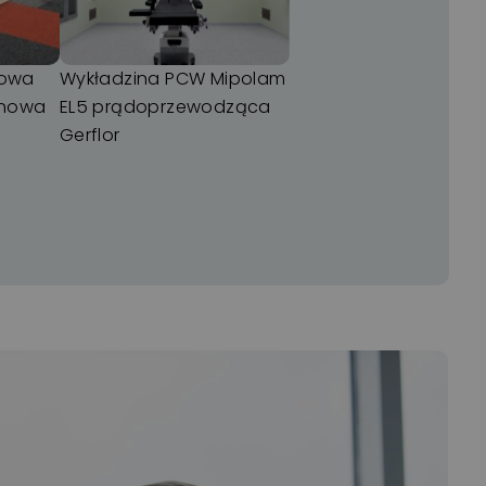
nowa
Wykładzina PCW Mipolam
 nowa
EL5 prądoprzewodząca
Gerflor