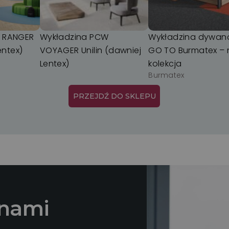
 RANGER
Wykładzina PCW
Wykładzina dywa
entex)
VOYAGER Unilin (dawniej
GO TO Burmatex –
Lentex)
kolekcja
Burmatex
PRZEJDŹ DO SKLEPU
 nami