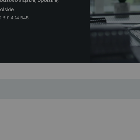
dztwo śląskie, opolskie,
olskie
8 691 404 545