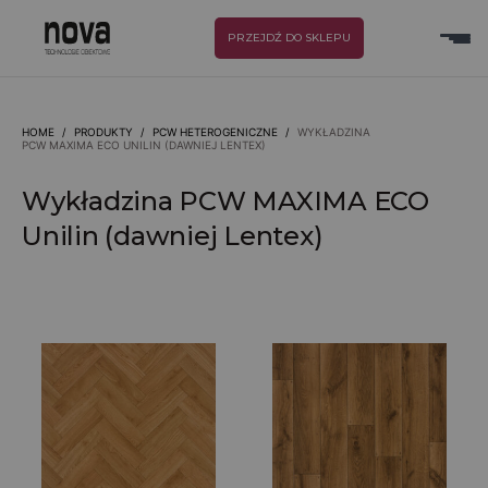
PRZEJDŹ DO SKLEPU
HOME
/
PRODUKTY
/
PCW HETEROGENICZNE
/
WYKŁADZINA
PCW MAXIMA ECO UNILIN (DAWNIEJ LENTEX)
Wykładzina PCW MAXIMA ECO
Unilin (dawniej Lentex)