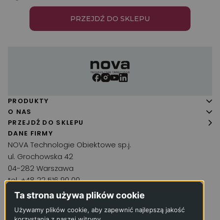
PRZEJDŹ DO SKLEPU
PRODUKTY
Panele podłogowe
O NAS
O firmie
PRZEJDŹ DO SKLEPU
Podłogi drewniane
DANE FIRMY
Realizacje
Wykładziny
NOVA Technologie Obiektowe sp.j.
Aktualności
ul. Grochowska 42
Chemia podłogowa
04-282 Warszawa
Kontakt
Narzędzia
tel. +48 22 516 90 00
Akcesoria
kontakt@wykladzina.net
Ta strona używa plików cookie
Inne produkty
Używamy plików cookie, aby zapewnić najlepszą jakość
KRS: 0000066330
korzystania z naszej witryny.