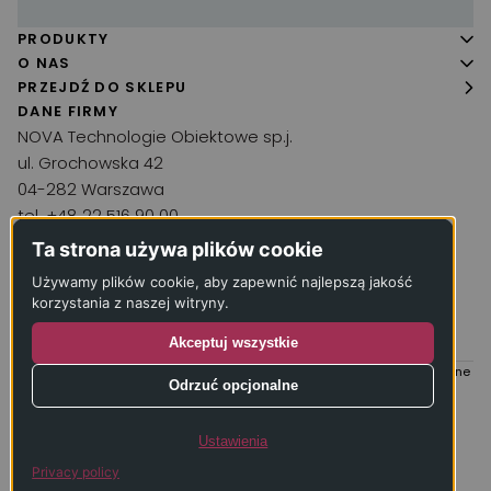
PRODUKTY
Panele podłogowe
O NAS
O firmie
PRZEJDŹ DO SKLEPU
Podłogi drewniane
DANE FIRMY
Realizacje
Wykładziny
NOVA Technologie Obiektowe sp.j.
Aktualności
ul. Grochowska 42
Chemia podłogowa
04-282 Warszawa
Kontakt
Narzędzia
tel. +48 22 516 90 00
Akcesoria
kontakt@wykladzina.net
Ta strona używa plików cookie
Inne produkty
Używamy plików cookie, aby zapewnić najlepszą jakość
KRS: 0000066330
korzystania z naszej witryny.
Usługi
NIP: 1250052240
Akceptuj wszystkie
REGON: 011771430
NOVA Technologie Obiektowe © 2005-2026 Wszelkie prawa zastrzeżone
Odrzuć opcjonalne
Projekt i realizacja:
Ustawienia
Privacy policy