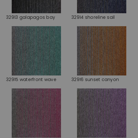
32913 galapagos bay
32914 shoreline sail
32915 waterfront wave
32916 sunset canyon