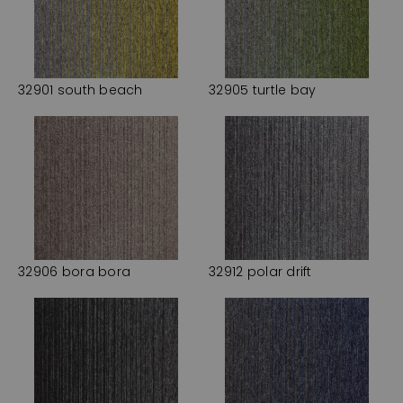
32901 south beach
32905 turtle bay
32906 bora bora
32912 polar drift