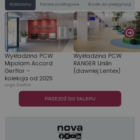
Wykładziny
Panele podłogowe
Środki do pielęgnacji
Wykładzina PCW
Wykładzina PCW
Mipolam Accord
RANGER Unilin
Gerflor –
(dawniej Lentex)
kolekcja od 2025
Logo Gerflor
PRZEJDŹ DO SKLEPU