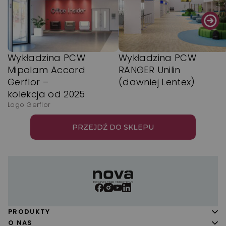
Wykładzina PCW
Wykładzina PCW
Mipolam Accord
RANGER Unilin
Gerflor –
(dawniej Lentex)
kolekcja od 2025
Logo Gerflor
PRZEJDŹ DO SKLEPU
PRODUKTY
Panele podłogowe
O NAS