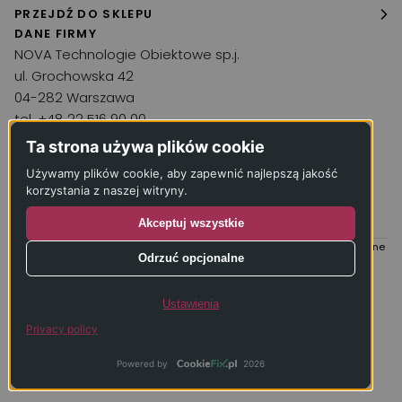
O firmie
PRZEJDŹ DO SKLEPU
Podłogi drewniane
DANE FIRMY
Realizacje
Wykładziny
NOVA Technologie Obiektowe sp.j.
Aktualności
ul. Grochowska 42
Chemia podłogowa
04-282 Warszawa
Kontakt
Narzędzia
tel. +48 22 516 90 00
Akcesoria
kontakt@wykladzina.net
Ta strona używa plików cookie
Inne produkty
Używamy plików cookie, aby zapewnić najlepszą jakość
KRS: 0000066330
korzystania z naszej witryny.
Usługi
NIP: 1250052240
Akceptuj wszystkie
REGON: 011771430
NOVA Technologie Obiektowe © 2005-2026 Wszelkie prawa zastrzeżone
Odrzuć opcjonalne
Projekt i realizacja:
Ustawienia
Privacy policy
Powered by
2026