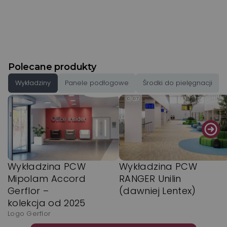
Polecane produkty
Wykładziny
Panele podłogowe
Środki do pielęgnacji
Wykładzina PCW
Wykładzina PCW
Mipolam Accord
RANGER Unilin
Gerflor –
(dawniej Lentex)
kolekcja od 2025
Logo Gerflor