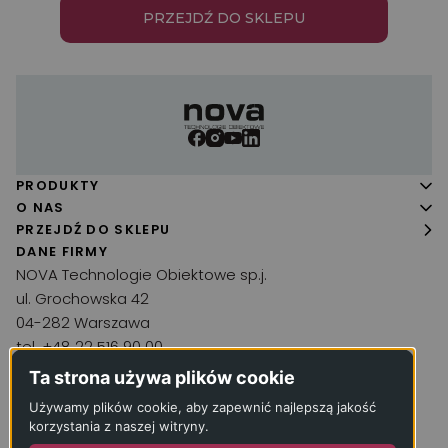
PRZEJDŹ DO SKLEPU
PRODUKTY
Panele podłogowe
O NAS
O firmie
PRZEJDŹ DO SKLEPU
Podłogi drewniane
DANE FIRMY
Realizacje
Wykładziny
NOVA Technologie Obiektowe sp.j.
Aktualności
ul. Grochowska 42
Chemia podłogowa
04-282 Warszawa
Kontakt
Narzędzia
tel. +48 22 516 90 00
Akcesoria
kontakt@wykladzina.net
Ta strona używa plików cookie
Inne produkty
Używamy plików cookie, aby zapewnić najlepszą jakość
KRS: 0000066330
korzystania z naszej witryny.
Usługi
NIP: 1250052240