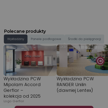
Polecane produkty
Wykładziny
Panele podłogowe
Środki do pielęgnacji
Wykładzina PCW
Wykładzina PCW
Mipolam Accord
RANGER Unilin
Gerflor –
(dawniej Lentex)
kolekcja od 2025
Logo Gerflor