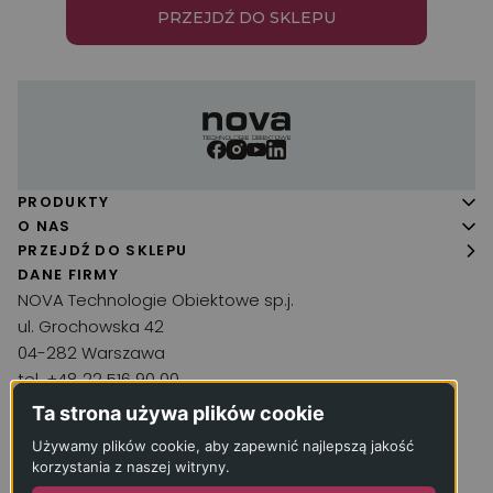
PRZEJDŹ DO SKLEPU
PRODUKTY
Panele podłogowe
O NAS
O firmie
PRZEJDŹ DO SKLEPU
Podłogi drewniane
DANE FIRMY
Realizacje
Wykładziny
NOVA Technologie Obiektowe sp.j.
Aktualności
ul. Grochowska 42
Chemia podłogowa
04-282 Warszawa
Kontakt
Narzędzia
tel. +48 22 516 90 00
Akcesoria
kontakt@wykladzina.net
Ta strona używa plików cookie
Inne produkty
Używamy plików cookie, aby zapewnić najlepszą jakość
KRS: 0000066330
korzystania z naszej witryny.
Usługi
NIP: 1250052240